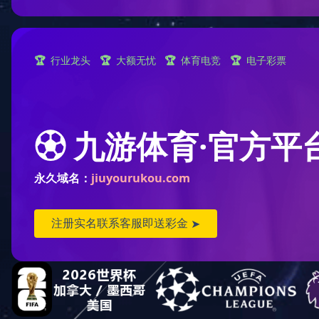
水泵
DFG型立式管道离心泵
DFW型卧式离心泵
JYWQ型自动搅匀排污泵
ZW(ZWL)自吸无堵塞排污泵
S、SH型单级双吸离心泵
D
IH型单级单吸清水离心泵
DL、DLR型立式多级离心泵
DBY型电动隔膜泵
QBY型气动隔膜泵
FSB系列氟塑料合金离心泵