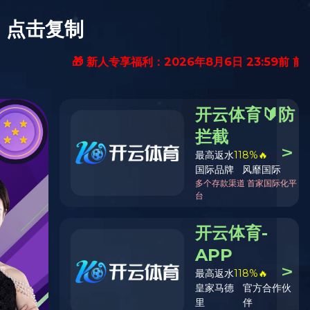
全国免费服务热线
4008282224
联系leyu官方网站·（中国）官方网站
更多>>