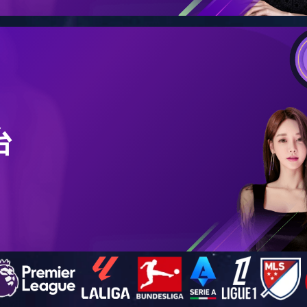
BY型电动隔膜泵
上一页
1
下一